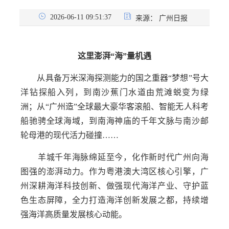
2026-06-11 09:51:37
来源：
广州日报
这里澎湃“海”量机遇
从具备万米深海探测能力的国之重器“梦想”号大
洋钻探船入列，到南沙蕉门水道由荒滩蜕变为绿
洲；从“广州造”全球最大豪华客滚船、智能无人科考
船驰骋全球海域，到南海神庙的千年文脉与南沙邮
轮母港的现代活力碰撞……
羊城千年海脉绵延至今，化作新时代广州向海
图强的澎湃动力。作为粤港澳大湾区核心引擎，广
州深耕海洋科技创新、做强现代海洋产业、守护蓝
色生态屏障，全力打造海洋创新发展之都，持续增
强海洋高质量发展核心动能。