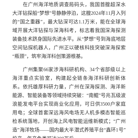
在广州海洋地质调查局码头，我国首艘超深水
大洋钻探船“梦想”号静静停泊，这艘2024年11月入列
的“国之重器”，最大钻深可达1.1万米，能在全球海
域开展大洋钻探与深海科考，标志着我国深海探测
装备技术跻身国际先进水平。从“梦想”号到海底地层
空间钻探机器人，广州正以硬核科技突破深海探索
“瓶颈”，筑牢海洋科创策源根基。
广州集聚66家涉海科研机构、34个省部级以上
海洋重点实验室，构建起全链条海洋科研创新体
系。依托雄厚科研力量，广州在深海探测、海洋新
能源、智能装备等领域持续突破：“南鲲”号兆瓦级波
浪能发电平台实现商业化应用，可日供3500户家庭
用电；全球首套深远海风电场无人机多模态智能巡
检系统落地，开创海上风电智能运维新模式；“广州
造”海洋牧场——国内最大半潜式养殖平台“鑫环1号”