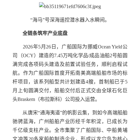
“海马”号深海遥控潜水器入水瞬间。
全链条筑牢产业底盘
2026年5月26日，广船国际为挪威Ocean Yield公
司（OCY）建造的7.45万吨化学品/成品油船2号船圆
满完成各项码头建造及前置试验任务，顺利启程试
航。作为广船国际首度开拓南美高端船舶市场的标
杆项目，该系列船型共计划建造4艘，首制船已于5
月上旬圆满交付，船舶交付后正式交由全球石化巨
头Braskem（布拉斯科）公司投入运营。
从唐宋“通海夷道”的帆影云集，到如今高端船舶
驰骋蓝海，广州船舶产业历经千年积淀，已成长为
千亿级支柱产业。全市集聚了广船国际、中船黄埔
文冲等20多家船舶制造企业，形成以龙穴岛为核心