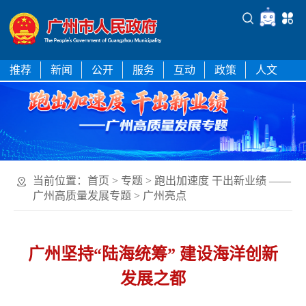
推荐
新闻
公开
服务
互动
政策
人文
搜索热词：
社保
医保
高质量发展
居住证
绿美广
州
营商环境
助企纾困
当前位置：
首页
>
专题
>
跑出加速度 干出新业绩 ——
广州高质量发展专题
>
广州亮点
广州坚持“陆海统筹” 建设海洋创新
发展之都