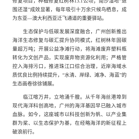
修复项目，种植修复红树林13.1公顷；南沙湿地“退
围还湿”成效显著，每年吸引十万余只候鸟栖息，成
为东亚—澳大利西亚迁飞通道的重要驿站。
生态保护与低碳发展深度融合，广州创新推出
海洋生态修复与碳汇提升协同模式，红树林年固碳
量超万吨；开展公益净滩行动，将海滩废弃塑料瓶
转化为文创产品，实现废弃物资源化利用；严格管
控入海排污口，推进珠江口综合治理，近岸海域水
质优良比例持续提升，“水清、岸绿、滩净、海蓝”的
生态画卷徐徐铺展。
临江喧万井，立地涌千艘。从千年海丝港埠到
现代海洋科创高地，广州的海洋基因早已融入城市
血脉。如今，这座城市以科技创新为帆、以产业集
群为桨、以生态保护为基，在经略海洋的新征程上
破浪前行。