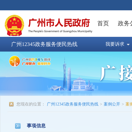
广州12345政务服务便民热线
我要诉求
您现在的位置：
广州12345政务服务便民热线
>
案例公开
>
案
事项信息