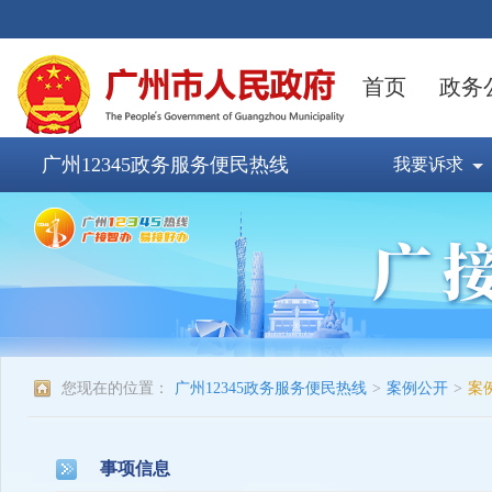
广州12345政务服务便民热线
我要诉求
您现在的位置：
广州12345政务服务便民热线
>
案例公开
>
案
事项信息