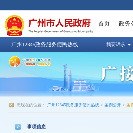
广州12345政务服务便民热线
我要诉求
您现在的位置：
广州12345政务服务便民热线
>
案例公开
>
案
事项信息